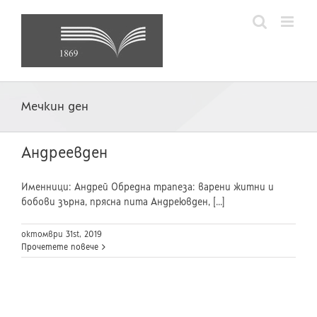
Skip
to
content
Мечкин ден
Андреевден
Именници: Андрей Обредна трапеза: варени житни и
бобови зърна, прясна пита Андреювден, [...]
октомври 31st, 2019
Прочетете повече