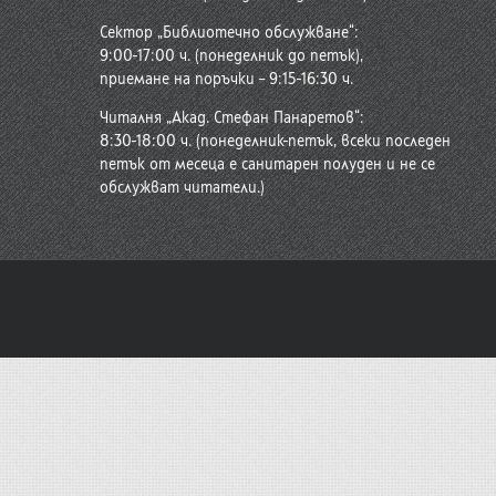
Сектор „Библиотечно обслужване“:
9:00-17:00 ч. (понеделник до петък),
приемане на поръчки – 9:15-16:30 ч.
Читалня „Акад. Стефан Панаретов“:
8:30-18:00 ч. (понеделник-петък, всеки последен
петък от месеца е санитарен полуден и не се
обслужват читатели.)