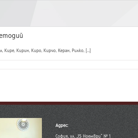
Методий
Кире, Кирин, Киро, Кирчо, Керан, Рилко, [...]
Адрес:
София, ул. „15 Ноември“ № 1