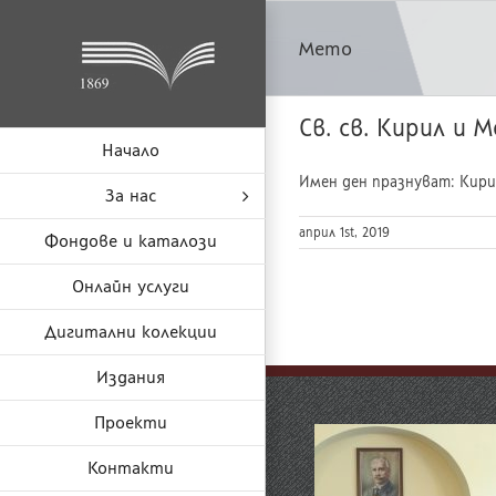
Skip
to
Мето
content
Св. св. Кирил и 
Начало
Имен ден празнуват: Кирил, 
За нас
април 1st, 2019
Фондове и каталози
Онлайн услуги
Дигитални колекции
Издания
Проекти
Контакти