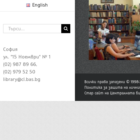
English
Търсене
...
София
ул. "15 Ноември" № 1
(02) 987 89 66,
(02) 979 52 50
library@cl.bas.bg
Всички права запазени © 1998
Политика за защита на лични
Стар сайт на Централната б