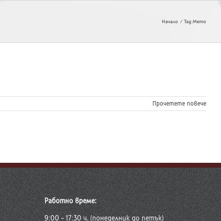
Начало
Tag:
Мето
Прочетете повече
Работно време:
9:00 – 17:30 ч. (понеделник до петък)