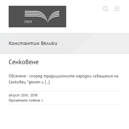
Skip
to
content
Константин Велики
Сенковене
Обсечене - според традиционните народни схващания на
Сенковец "денят и [...]
август 20th, 2018
Прочетете повече