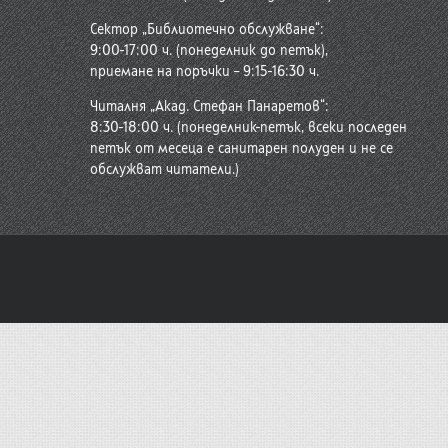
Сектор „Библиотечно обслужване“:
9:00-17:00 ч. (понеделник до петък),
приемане на поръчки – 9:15-16:30 ч.
Читалня „Акад. Стефан Панаретов“:
8:30-18:00 ч. (понеделник-петък, всеки последен
петък от месеца е санитарен полуден и не се
обслужват читатели.)