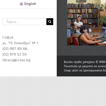
English
Търсене
...
София
ул. "15 Ноември" № 1
(02) 987 89 66,
(02) 979 52 50
library@cl.bas.bg
Всички права запазени © 1998
Политика за защита на лични
Стар сайт на Централната б