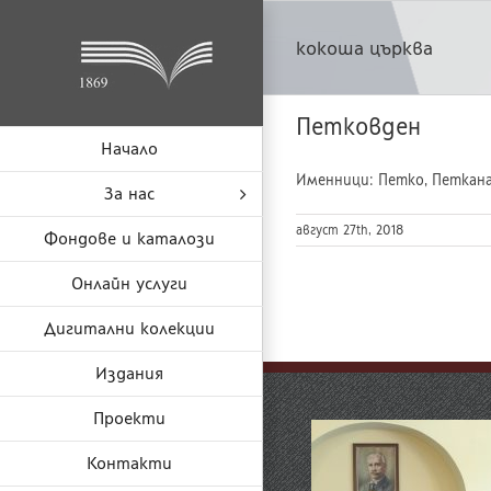
Skip
to
кокоша църква
content
Петковден
Начало
Именници: Петко, Петкана О
За нас
август 27th, 2018
Фондове и каталози
Онлайн услуги
Дигитални колекции
Издания
Проекти
Контакти