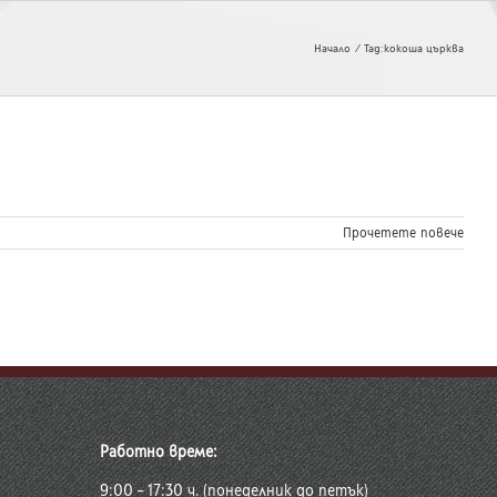
Начало
Tag:
кокоша църква
Прочетете повече
Работно време:
9:00 – 17:30 ч. (понеделник до петък)