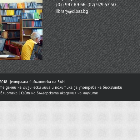
(02) 987 89 66, (02) 979 52 50
library@cl.bas.bg
-2018 Централна библиотека на БАН
те данни на физически лица и политика за употреба на бисквитки
иблиотека
|
Сайт на Българската академия на науките