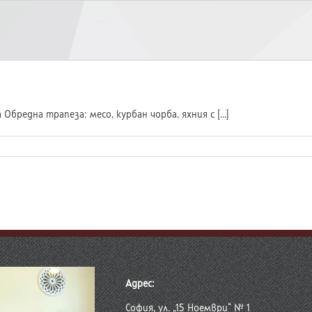
бредна трапеза: месо, курбан чорба, яхния с [...]
Адрес:
София, ул. „15 Ноември“ № 1