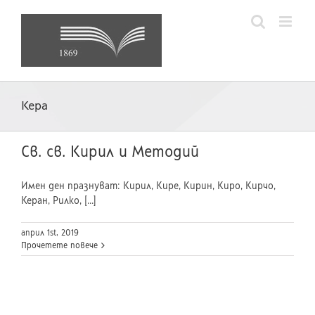
Skip
to
content
Кера
Св. св. Кирил и Методий
Имен ден празнуват: Кирил, Кире, Кирин, Киро, Кирчо,
Керан, Рилко, [...]
април 1st, 2019
Прочетете повече