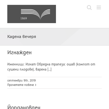
Skip
to
content
Кадена вечеря
Игнажден
Именници: Игнат Обредна трапеза: ошав (компот от
сушени плодове), варена [...]
септември 9th, 2019
Прочетете повече
Йордановден