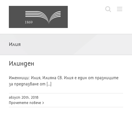
Skip
to
content
Илия
Илинден
Именници: Илия, Илияна Св. Илия ­е един от празниците
за предпазване от [...]
август 20th, 2018
Прочетете повече