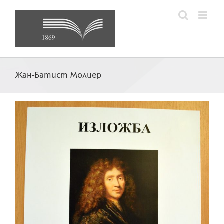
Skip
to
content
Жан-Батист Молиер