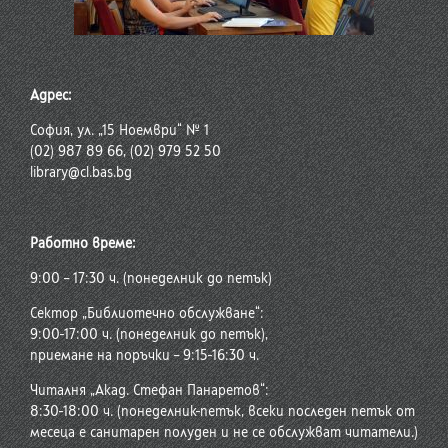
Адрес:
София, ул. „15 Ноември“ № 1
(02) 987 89 66, (02) 979 52 50
library@cl.bas.bg
Работно време:
9:00 – 17:30 ч. (понеделник до петък)
Сектор „Библиотечно обслужване“:
9:00-17:00 ч. (понеделник до петък),
приемане на поръчки – 9:15-16:30 ч.
Читалня „Акад. Стефан Панаретов“:
8:30-18:00 ч. (понеделник-петък, всеки последен петък от
месеца е санитарен полуден и не се обслужват читатели.)