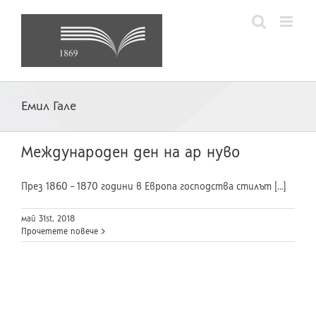
Skip
to
content
Емил Гале
Международен ден на ар нуво
През 1860 – 1870 години в Европа господства стилът [...]
май 31st, 2018
Прочетете повече