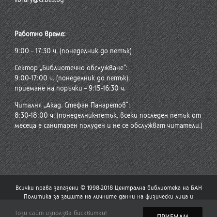
Работно време:
9:00 – 17:30 ч. (понеделник до петък)
Сектор „Библиотечно обслужване“:
9:00-17:00 ч. (понеделник до петък),
приемане на поръчки – 9:15-16:30 ч.
Читалня „Акад. Стефан Панаретов“:
8:30-18:00 ч. (понеделник-петък, всеки последен петък от
месеца е санитарен полуден и не се обслужват читатели.)
Всички права запазени © 1998-2018 Централна библиотека на БАН
Политика за защита на личните данни на физически лица и
политика за употреба на бисквитки
Този сайт използва бисквитки!
Стар сайт на Централната библиотека
|
Сайт на Българската