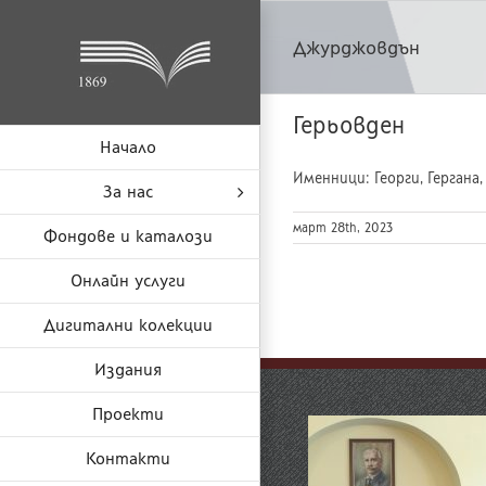
Skip
to
Джурджовдън
content
Герьовден
Начало
Именници: Георги, Гергана, 
За нас
март 28th, 2023
Фондове и каталози
Онлайн услуги
Дигитални колекции
Издания
Проекти
Контакти