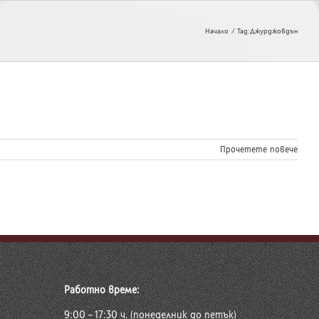
Начало
Tag:
Джурджовдън
Прочетете повече
Работно време:
9:00 – 17:30 ч. (понеделник до петък)