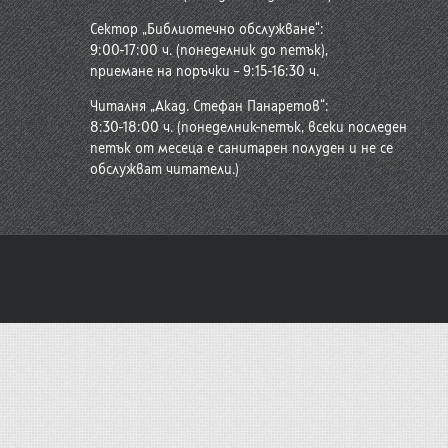
Сектор „Библиотечно обслужване“:
9:00-17:00 ч. (понеделник до петък),
приемане на поръчки – 9:15-16:30 ч.
Читалня „Акад. Стефан Панаретов“:
8:30-18:00 ч. (понеделник-петък, всеки последен
петък от месеца е санитарен полуден и не се
обслужват читатели.)