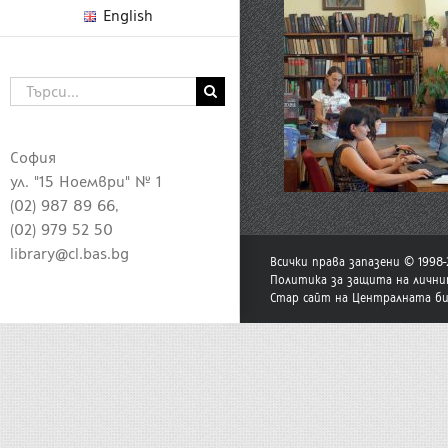
English
Търсене
...
София
ул. "15 Ноември" № 1
(02) 987 89 66,
(02) 979 52 50
library@cl.bas.bg
Всички права запазени © 1998
Политика за защита на лични
Стар сайт на Централната б