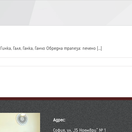
Гинка, Галя, Ганка, Ганчо Обредна трапеза: печено [...]
Адрес:
София, ул. „15 Ноември“ № 1