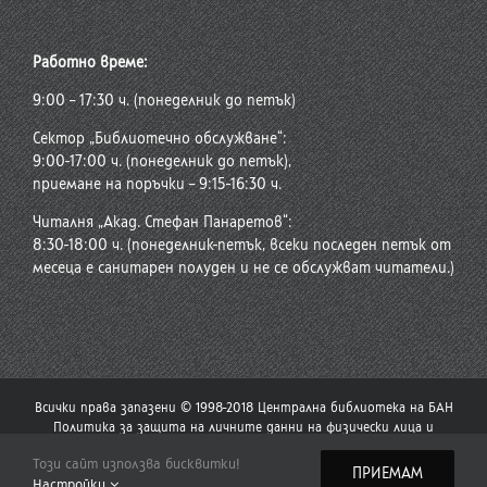
Работно време:
9:00 – 17:30 ч. (понеделник до петък)
Сектор „Библиотечно обслужване“:
9:00-17:00 ч. (понеделник до петък),
приемане на поръчки – 9:15-16:30 ч.
Читалня „Акад. Стефан Панаретов“:
8:30-18:00 ч. (понеделник-петък, всеки последен петък от
месеца е санитарен полуден и не се обслужват читатели.)
Всички права запазени © 1998-2018 Централна библиотека на БАН
Политика за защита на личните данни на физически лица и
политика за употреба на бисквитки
Този сайт използва бисквитки!
Стар сайт на Централната библиотека
|
Сайт на Българската
ПРИЕМАМ
Настройки
академия на науките