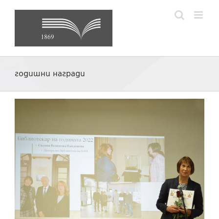
Skip
to
content
годишни награди