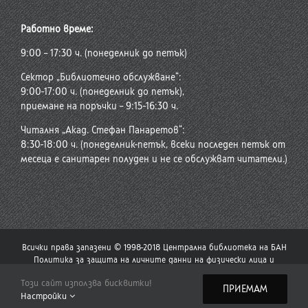
Работно време:
9:00 – 17:30 ч. (понеделник до петък)
Сектор „Библиотечно обслужване“:
9:00-17:00 ч. (понеделник до петък),
приемане на поръчки – 9:15-16:30 ч.
Читалня „Акад. Стефан Панаретов“:
8:30-18:00 ч. (понеделник-петък, всеки последен петък от
месеца е санитарен полуден и не се обслужват читатели.)
Всички права запазени © 1998-2018 Централна библиотека на БАН
Политика за защита на личните данни на физически лица и
политика за употреба на бисквитки
Този сайт използва бисквитки!
Стар сайт на Централната библиотека
|
Сайт на Българската
ПРИЕМАМ
Настройки
академия на науките