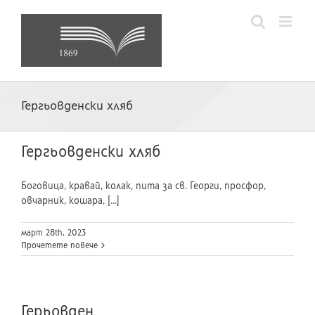
Skip
to
content
Гергьовденски хляб
Гергьовденски хляб
Боговица, кравай, колак, пита за св. Георги, просфор,
овчарник, кошара, [...]
март 28th, 2023
Прочетете повече
Герьовден