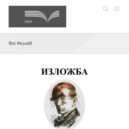
Skip
to
content
Гео Милев