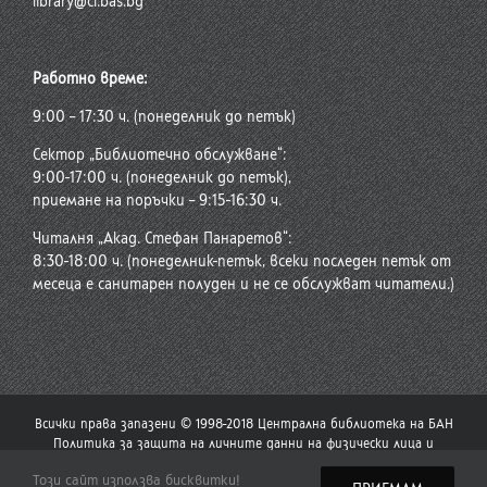
library@cl.bas.bg
Работно време:
9:00 – 17:30 ч. (понеделник до петък)
Сектор „Библиотечно обслужване“:
9:00-17:00 ч. (понеделник до петък),
приемане на поръчки – 9:15-16:30 ч.
Читалня „Акад. Стефан Панаретов“:
8:30-18:00 ч. (понеделник-петък, всеки последен петък от
месеца е санитарен полуден и не се обслужват читатели.)
Всички права запазени © 1998-2018 Централна библиотека на БАН
Политика за защита на личните данни на физически лица и
политика за употреба на бисквитки
Този сайт използва бисквитки!
Стар сайт на Централната библиотека
|
Сайт на Българската