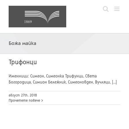
Skip
to
content
Божа майка
Трифонци
Именници: Симеон, Симеонка Трифунци, Света
Богородица, Симион Бележник, Симеоновден, Вучляци, [...]
август 27th, 2018
Прочетете повече