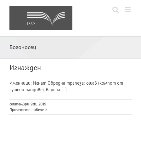
Skip
to
content
Богоносец
Игнажден
Именници: Игнат Обредна трапеза: ошав (компот от
сушени плодове), варена [...]
септември 9th, 2019
Прочетете повече