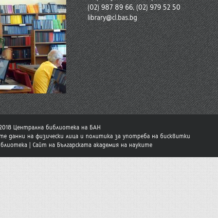
(02) 987 89 66, (02) 979 52 50
library@cl.bas.bg
-2018 Централна библиотека на БАН
те данни на физически лица и политика за употреба на бисквитки
иблиотека
|
Сайт на Българската академия на науките