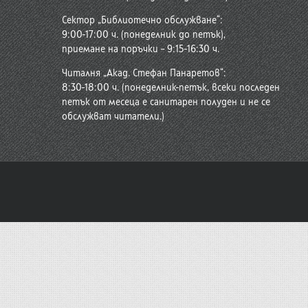
Сектор „Библиотечно обслужване“:
9:00-17:00 ч. (понеделник до петък),
приемане на поръчки – 9:15-16:30 ч.
Читалня „Акад. Стефан Панаретов“:
8:30-18:00 ч. (понеделник-петък, всеки последен
петък от месеца е санитарен полуден и не се
обслужват читатели.)