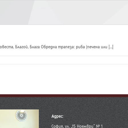
веста, Благой, Блага Обредна трапеза: риба (печена или [...]
Адрес:
София, ул. „15 Ноември“ № 1