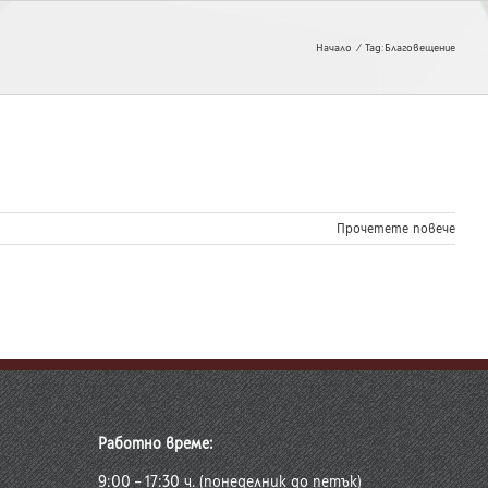
Начало
Tag:
Благовещение
Прочетете повече
Работно време:
9:00 – 17:30 ч. (понеделник до петък)