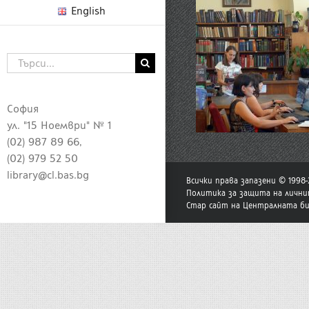
English
Търсене
...
София
ул. "15 Ноември" № 1
(02) 987 89 66,
(02) 979 52 50
library@cl.bas.bg
Всички права запазени © 1998
Политика за защита на лични
Стар сайт на Централната б