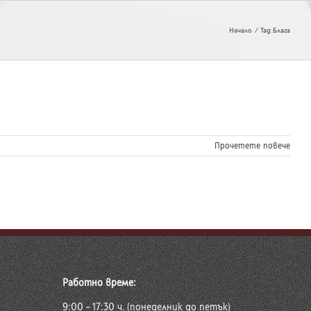
Начало
Tag:
Блага
Прочетете повече
Работно време:
9:00 – 17:30 ч. (понеделник до петък)