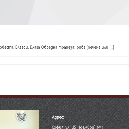
веста, Благой, Блага Обредна трапеза: риба (печена или [...]
Адрес:
София, ул. „15 Ноември“ № 1