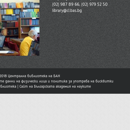
(02) 987 89 66, (02) 979 52 50
library@cl.bas.bg
-2018 Централна библиотека на БАН
те данни на физически лица и политика за употреба на бисквитки
иблиотека
|
Сайт на Българската академия на науките