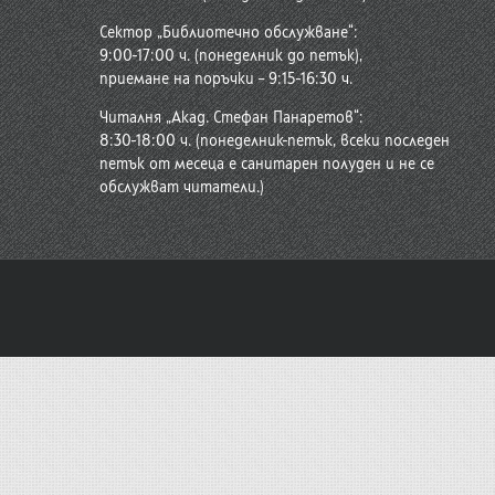
Сектор „Библиотечно обслужване“:
9:00-17:00 ч. (понеделник до петък),
приемане на поръчки – 9:15-16:30 ч.
Читалня „Акад. Стефан Панаретов“:
8:30-18:00 ч. (понеделник-петък, всеки последен
петък от месеца е санитарен полуден и не се
обслужват читатели.)