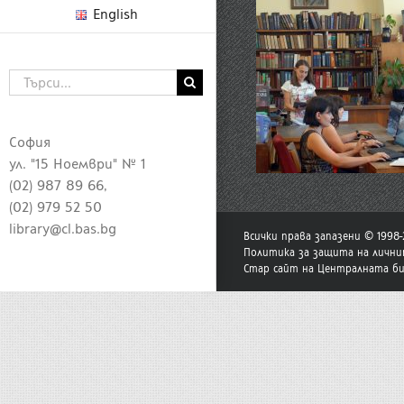
English
Търсене
...
София
ул. "15 Ноември" № 1
(02) 987 89 66,
(02) 979 52 50
library@cl.bas.bg
Всички права запазени © 1998
Политика за защита на лични
Стар сайт на Централната б