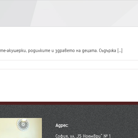
те-акушерки, родилките и здравето на децата. Съдържа [...]
Адрес:
София, ул. „15 Ноември“ № 1