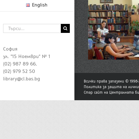
English
Търсене
...
София
ул. "15 Ноември" № 1
(02) 987 89 66,
(02) 979 52 50
library@cl.bas.bg
Всички права запазени © 1998
Политика за защита на лични
Стар сайт на Централната б