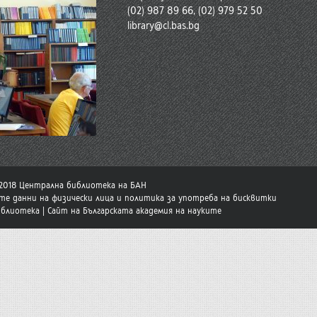
(02) 987 89 66, (02) 979 52 50
library@cl.bas.bg
-2018 Централна библиотека на БАН
те данни на физически лица и политика за употреба на бисквитки
иблиотека
|
Сайт на Българската академия на науките