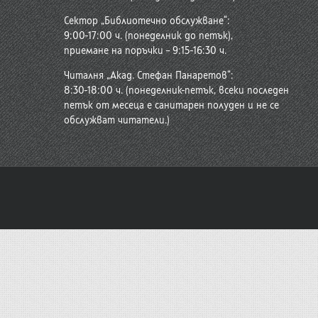
Сектор „Библиотечно обслужване“:
9:00-17:00 ч. (понеделник до петък),
приемане на поръчки – 9:15-16:30 ч.
Читалня „Акад. Стефан Панаретов“:
8:30-18:00 ч. (понеделник-петък, всеки последен
петък от месеца е санитарен полуден и не се
обслужват читатели.)