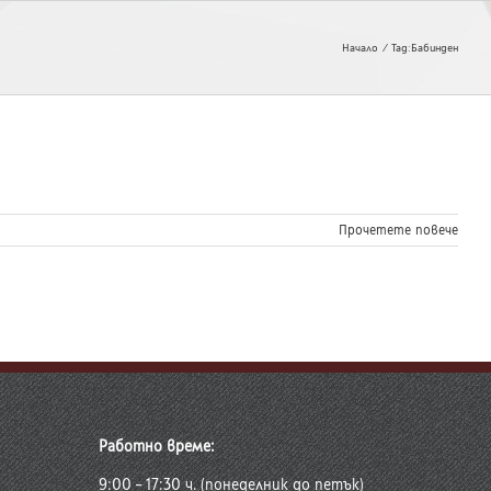
Начало
Tag:
Бабинден
Прочетете повече
Работно време:
9:00 – 17:30 ч. (понеделник до петък)