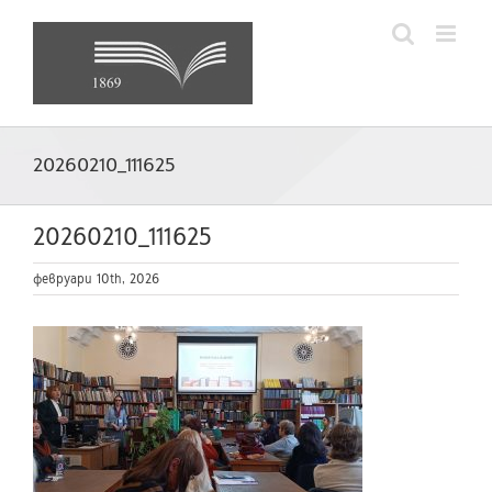
Skip
to
content
20260210_111625
20260210_111625
февруари 10th, 2026