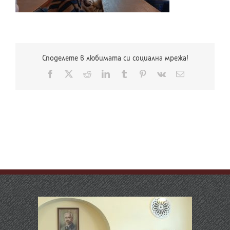
Споделете в любимата си социална мрежа!
Facebook
X
Reddit
LinkedIn
Tumblr
Pinterest
Vk
Електронна
поща: