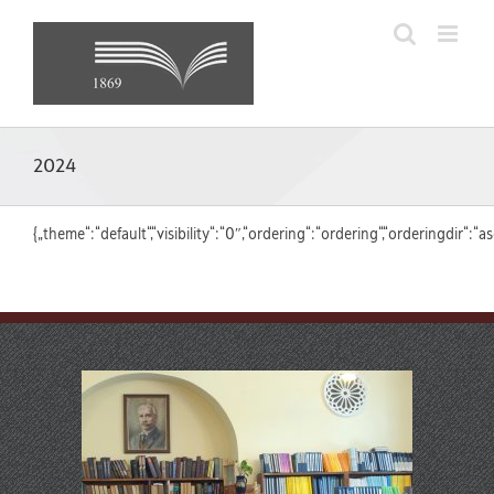
Skip
to
content
2024
{„theme“:“default“,“visibility“:“0″,“ordering“:“ordering“,“orderingdir