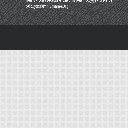
петък от месеца е санитарен полуден и не се
обслужват читатели.)