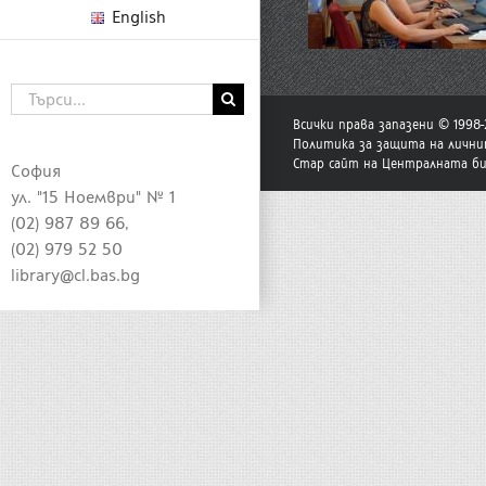
English
Търсене
...
Всички права запазени © 1998
Политика за защита на лични
Стар сайт на Централната б
София
ул. "15 Ноември" № 1
(02) 987 89 66,
(02) 979 52 50
library@cl.bas.bg