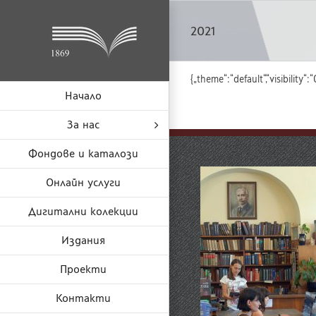
Skip
to
2021
content
{„theme“:“default“,“visibility
Начало
За нас
Фондове и каталози
Онлайн услуги
Дигитални колекции
Издания
Проекти
Контакти