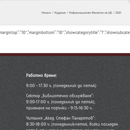
Начало
Издания
Информационен бюлетин на ЦБ
2021
t“:“10″,“margintop“:“10″,“marginbottom“:“10″,“showcategorytitle“:“1″,“showsu
Работно време:
9:00 – 17:30 ч. (понеделник до петък)
Сектор „Библиотечно обслужване“:
9:00-17:00 ч. (понеделник до петък),
приемане на поръчки – 9:15-16:30 ч.
Читалня „Акад. Стефан Панаретов“:
8:30-18:00 ч. (понеделник-петък, всеки последен