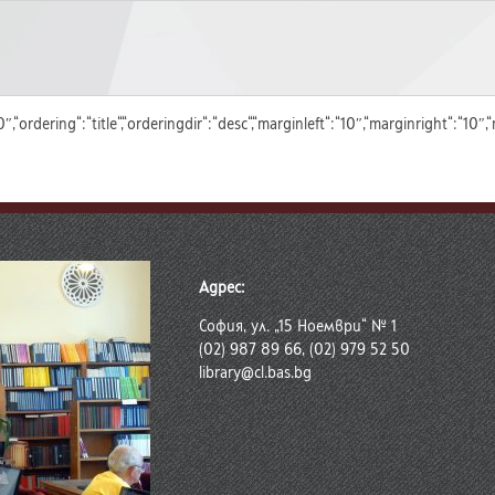
“:“0″,“ordering“:“title“,“orderingdir“:“desc“,“marginleft“:“10″,“marginrigh
Адрес:
София, ул. „15 Ноември“ № 1
(02) 987 89 66, (02) 979 52 50
library@cl.bas.bg