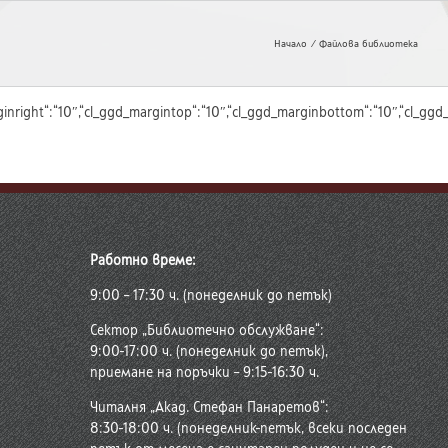
Начало
Файлова библиотека
_ggd_marginright“:“10″,“cl_ggd_margintop“:“10″,“cl_ggd_marginbottom“:“10″,
Работно време:
9:00 – 17:30 ч. (понеделник до петък)
Сектор „Библиотечно обслужване“:
9:00-17:00 ч. (понеделник до петък),
приемане на поръчки – 9:15-16:30 ч.
Читалня „Акад. Стефан Панаретов“:
8:30-18:00 ч. (понеделник-петък, всеки последен