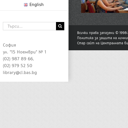
English
Търсене
...
Всички права запазени © 1998
Политика за защита на лични
Стар сайт на Централната б
София
ул. "15 Ноември" № 1
(02) 987 89 66,
(02) 979 52 50
library@cl.bas.bg