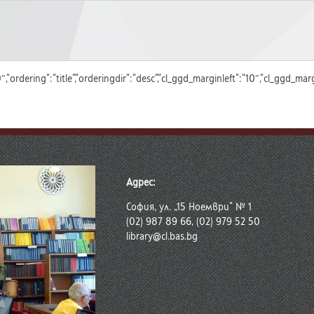
“:“0″,“ordering“:“title“,“orderingdir“:“desc“,“cl_ggd_marginleft“:“10″,“cl
Адрес:
София, ул. „15 Ноември“ № 1
(02) 987 89 66, (02) 979 52 50
library@cl.bas.bg