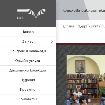
Skip
to
Файлова библиотека
content
{„theme“:“cl_ggd“,“visibility
Начало
За нас
Фондове и каталози
Онлайн услуги
Дигитални колекции
Издания
Проекти
Контакти