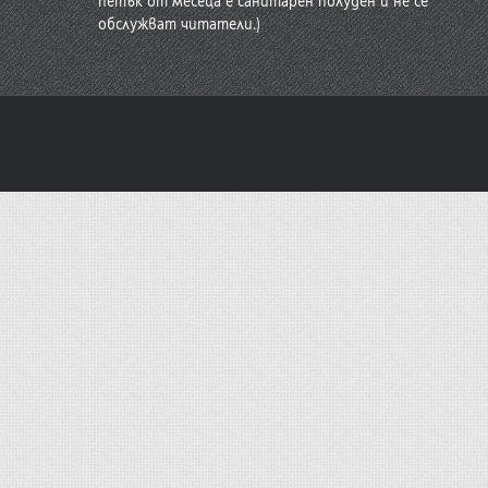
петък от месеца е санитарен полуден и не се
обслужват читатели.)