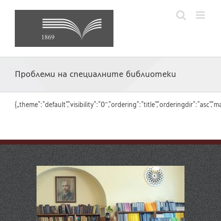
Skip
to
content
Проблеми на специалните библиотеки
{„theme“:“default“,“visibility“:“0″,“ordering“:“title“,“orderingdir“:“