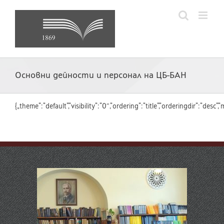
Skip
to
content
Основни дейности и персонал на ЦБ-БАН
{„theme“:“default“,“visibility“:“0″,“ordering“:“title“,“orderingdir“:“