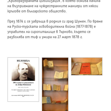
„Криворазбраната цивилизация“, в която осмива начина
на възприемане на чуждестранните маниери от някои
кръгове от българското общество.
През 1874 г. се завръща в родния си град Шумен. По време
на Руско-турската освободителна война (1877-1878) е
управител на сиропиталище в Търново, където се
разболява от тиф и умира на 27 март 1878 г.