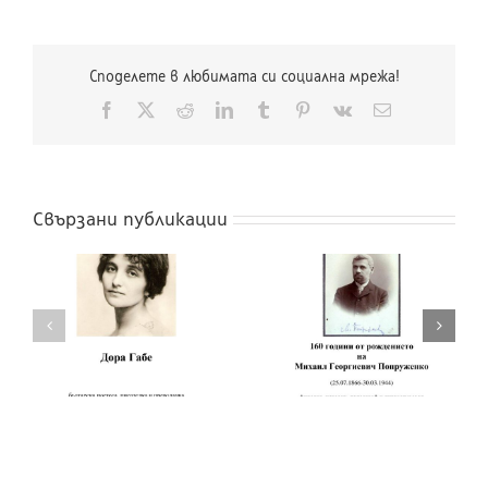
Споделете в любимата си социална мрежа!
Facebook
X
Reddit
LinkedIn
Tumblr
Pinterest
Vk
Електронна
поща:
Свързани публикации
160 години от
рождението на
160 години от
Чичо Стоян
рождението на
(псевдоним на
Михаил Попруженко
Стоян Михайлов
Попов)