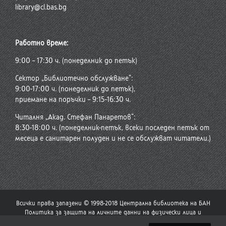
library@cl.bas.bg
Работно време:
9:00 – 17:30 ч. (понеделник до петък)
Сектор „Библиотечно обслужване“:
9:00-17:00 ч. (понеделник до петък),
приемане на поръчки – 9:15-16:30 ч.
Читалня „Акад. Стефан Панаретов“:
8:30-18:00 ч. (понеделник-петък, всеки последен петък от
месеца е санитарен полуден и не се обслужват читатели.)
Всички права запазени © 1998-2018 Централна библиотека на БАН
Политика за защита на личните данни на физически лица и
политика за употреба на бисквитки