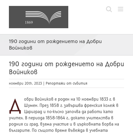
Skip
to
content
190 години от рождението на Добри
Войников
190 години от рождението на Добри
Войников
ноември 20th, 2023
|
Репортажи от събития
Д
обри Войников е роден на 10 ноември 1833 г. в
Шумен. През 1858 г. завършва френския колеж в
Цариград и по-късно започва да работи като
учител. В периода 1858-1864 г., докато учителства в
родния си град, взема участие и в църковната борба на
българите. По същото време въвежда в учебната