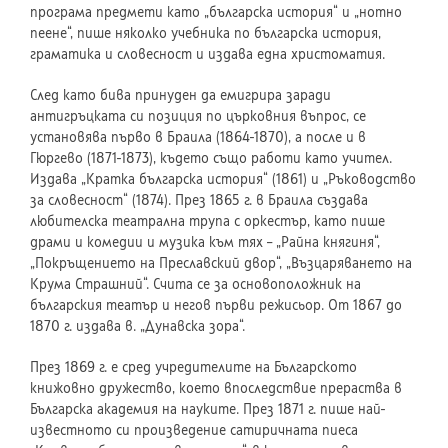
програма предмети като „българска история“ и „нотно
пеене“, пише няколко учебника по българска история,
граматика и словесност и издава една христоматия.
След като бива принуден да емигрира заради
антигръцката си позиция по църковния въпрос, се
установява първо в Браила (1864-1870), а после и в
Гюргево (1871-1873), където също работи като учител.
Издава „Кратка българска история“ (1861) и „Ръководство
за словесност“ (1874). През 1865 г. в Браила създава
любителска театрална трупа с оркестър, като пише
драми и комедии и музика към тях – „Райна княгиня“,
„Покръщението на Преславский двор“, „Възцаряването на
Крума Страшний“. Счита се за основоположник на
българския театър и негов първи режисьор. От 1867 до
1870 г. издава в. „Дунавска зора“.
През 1869 г. е сред учредителите на Българското
книжовно дружество, което впоследствие прераства в
Българска академия на науките. През 1871 г. пише най-
известното си произведение сатиричната пиеса