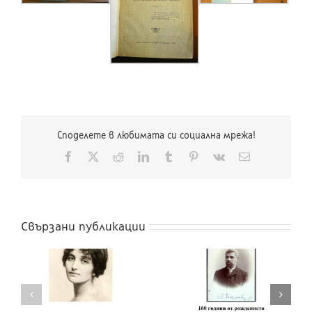
Споделете в любимата си социална мрежа!
Facebook
X
Reddit
LinkedIn
Tumblr
Pinterest
Vk
Електронна
поща:
Свързани публикации
160 години от
рождението на
160 години от
Чичо Стоян
рождението на