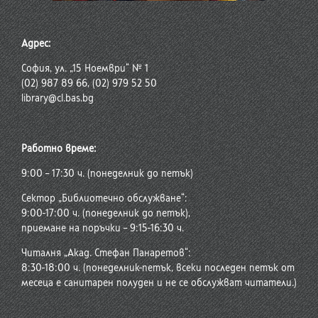
Адрес:
София, ул. „15 Ноември“ № 1
(02) 987 89 66, (02) 979 52 50
library@cl.bas.bg
Работно време:
9:00 – 17:30 ч. (понеделник до петък)
Сектор „Библиотечно обслужване“:
9:00-17:00 ч. (понеделник до петък),
приемане на поръчки – 9:15-16:30 ч.
Читалня „Акад. Стефан Панаретов“:
8:30-18:00 ч. (понеделник-петък, всеки последен петък от
месеца е санитарен полуден и не се обслужват читатели.)