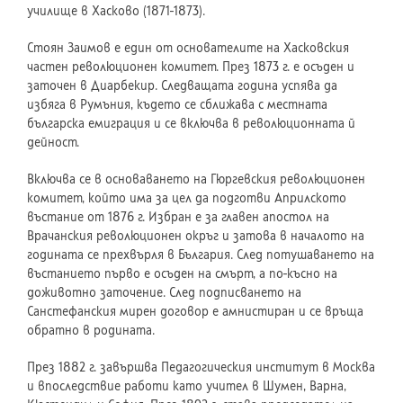
училище в Хасково (1871-1873).
Стоян Заимов е един от основателите на Хасковския
частен революционен комитет. През 1873 г. е осъден и
заточен в Диарбекир. Следващата година успява да
избяга в Румъния, където се сближава с местната
българска емиграция и се включва в революционната й
дейност.
Включва се в основаването на Гюргевския революционен
комитет, който има за цел да подготви Априлското
въстание от 1876 г. Избран е за главен апостол на
Врачанския революционен окръг и затова в началото на
годината се прехвърля в България. След потушаването на
въстанието първо е осъден на смърт, а по-късно на
доживотно заточение. След подписването на
Санстефанския мирен договор е амнистиран и се връща
обратно в родината.
През 1882 г. завършва Педагогическия институт в Москва
и впоследствие работи като учител в Шумен, Варна,