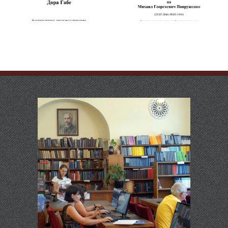
(псевдоним на
Михаил Попруженко
Стоян Михайлов
Попов)