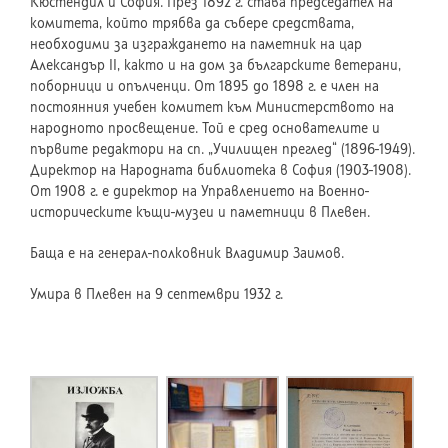
Кюстендил и София. През 1892 г. става председател на
комитета, който трябва да събере средствата,
необходими за изграждането на паметник на цар
Александър II, както и на дом за българските ветерани,
поборници и опълченци. От 1895 до 1898 г. е член на
постоянния учебен комитет към Министерството на
народното просвещение. Той е сред основателите и
първите редактори на сп. „Училищен преглед“ (1896-1949).
Директор на Народната библиотека в София (1903-1908).
От 1908 г. е директор на Управлението на Военно-
историческите къщи-музеи и паметници в Плевен.
Баща е на генерал-полковник Владимир Заимов.
Умира в Плевен на 9 септември 1932 г.