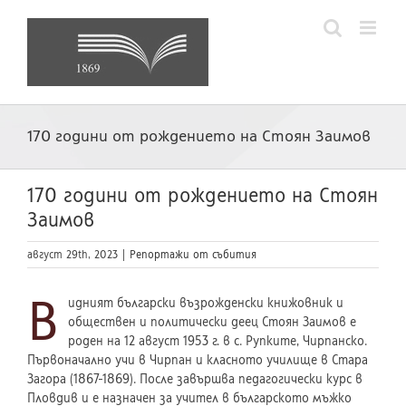
Skip
to
content
170 години от рождението на Стоян Заимов
170 години от рождението на Стоян
Заимов
август 29th, 2023
|
Репортажи от събития
В
идният български възрожденски книжовник и
обществен и политически деец Стоян Заимов е
роден на 12 август 1953 г. в с. Рупките, Чирпанско.
Първоначално учи в Чирпан и класното училище в Стара
Загора (1867-1869). После завършва педагогически курс в
Пловдив и е назначен за учител в българското мъжко