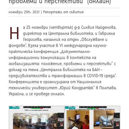
проблеми и перспективи“ (онлайн)
ноември 25th, 2021
|
Репортажи от събития
Н
а 25 ноември (четвъртък) д-р Силвия Найденова,
директор на Централна библиотека, и Габриела
Георгиева, началник на отдел „Обслужване и
фондове“, взеха участие в VI международна научно-
практическа конференция „Документално-
информационни комуникации в контекста на
глобализацията: положение, проблеми и перспективи“ с
доклад на тема „Централна библиотека на БАН –
предизвикателства и трансформации в COVID-19 среда“.
Конференцията е организирана от Националния
технически университет „Юрий Кондратюк“ в Полтава,
Украйна, и се проведе онлайн.