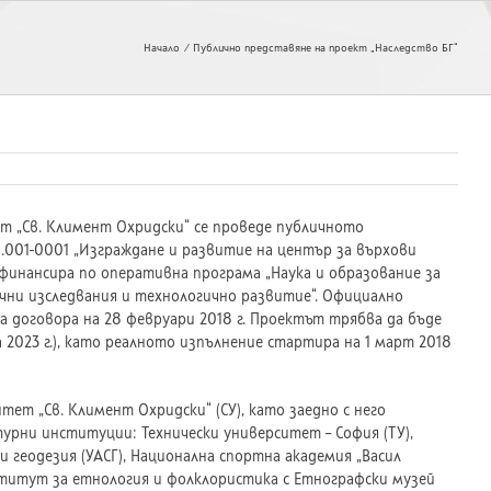
Начало
Публично представяне на проект „Наследство БГ“
тет „Св. Климент Охридски“ се проведе публичното
.001-0001 „Изграждане и развитие на център за върхови
 финансира по оперативна програма „Наука и образование за
чни изследвания и технологично развитие“. Официално
 договора на 28 февруари 2018 г. Проектът трябва да бъде
а 2023 г.), като реалното изпълнение стартира на 1 март 2018
ет „Св. Климент Охридски“ (СУ), като заедно с него
турни институции: Технически университет – София (ТУ),
геодезия (УАСГ), Национална спортна академия „Васил
нститут за етнология и фолклористика с Етнографски музей