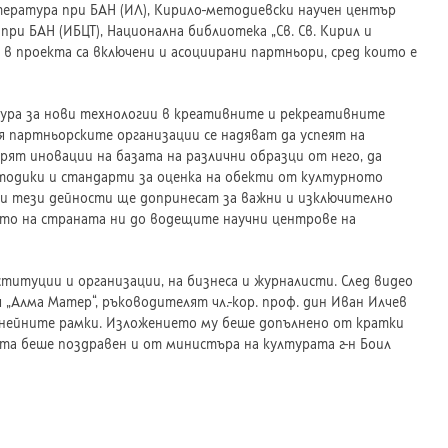
тература при БАН (ИЛ), Кирило-методиевски научен център
ри БАН (ИБЦТ), Национална библиотека „Св. Св. Кирил и
 в проекта са включени и асоциирани партньори, сред които е
тура за нови технологии в креативните и рекреативните
я партньорските организации се надяват да успеят на
рят иновации на базата на различни образци от него, да
етодики и стандарти за оценка на обекти от културното
чки тези дейности ще допринесат за важни и изключително
то на страната ни до водещите научни центрове на
итуции и организации, на бизнеса и журналисти. След видео
Алма Матер“, ръководителят чл.-кор. проф. дин Иван Илчев
 нейните рамки. Изложението му беше допълнено от кратки
кта беше поздравен и от министъра на културата г-н Боил