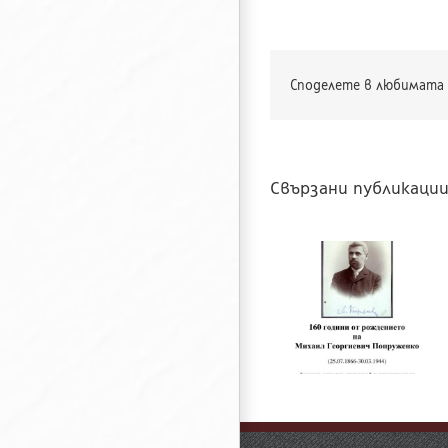
Споделете в любимата 
Свързани публикаци
160 години о
рождението н
160 години от
Чичо Стоян
рождението на
(псевдоним на
Михаил Попруженко
Стоян Михайло
Попов)