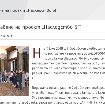
е на проект „Наследство БГ“
авяне на проект „Наследство БГ“
 събития
Н
а 4 юли 2018 г. в Софийския универси
представяне на проект BG05M2OP001-1
постижения „Наследство БГ“, който се
интелигентен растеж“, приоритетна ос 1 „Нау
работата по него стартира с подписването на
реализиран в рамките на 70 месеца (до края н
г.
Водещата организация е Софийският университ
участват още 11 научни, образователни и кул
Университет по архитектура, строителство и 
н институт по геофизика, геодезия и география при БАН(НИГГГ), И