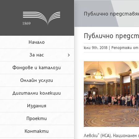
Skip
to
Публично представян
content
Публично предст
Начало
юли 9th, 2018
|
Репортажи от
За нас
Фондове и каталози
Онлайн услуги
Дигитални колекции
Издания
Проекти
Контакти
Левски“ (НСА), Национале