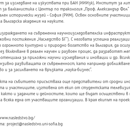
т за изследване на изкуствата при БАН (ИИИзк), Институт за ли
за балканистика с Център по тракология „Проф. Александър Фол“ п
ален исторически музей – София (РИМ). Освен основните участници
а Българска академия на науките.
 изграждането на съвременна научноизследователска инфраструк
ховни постижения „Наследство БГ“). С неговата успешна реализаци
 огромното културно и природно богатство на България, да осигу
ез включване в реален научен и развоен процес, да разработят м
потенциала за приложни научни изследвания и иновации и др. Вси
ензивно развиващата се съвременност, като например доближване
о и за засилването на връзката „наука-бизнес“.
кта на събитието присъстваха още представители от сродни инст
а и участниците, изгтовена от екип от студентската телевизия „
 както и задачите и дейностите, които ще бъдат осъществени в
а всяка една от участващите организации. В края екипът на прое
www.nasledstvo.bg/
а: project@nasledstvo.uni-sofia.bg