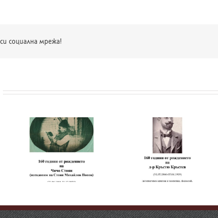
си социална мрежа!
и
т
а
160 години от
180 години от
рождението на д-р
рождението на
Кръстю Кръстев
Хенрик Сенкевич
в