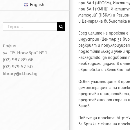
при БАН (ИЕФЕМ), Институ
English
при БАН (КМНЦ), Институт 
Методий“ (НБКМ) и Регион
и Централна библиотека н
Търсене
...
Сред целите на проекта е
индустрии (Център за вър
София
разкрият и популяризират
подготвят млади учени чр
ул. "15 Ноември" № 1
наследство, да подобрят 
(02) 987 89 66,
необходими задачи в инт
(02) 979 52 50
европейско и световно нив
library@cl.bas.bg
Освен участниците в прое
демонстрацията на проект
представи инициативата,
представяния от страна н
Банов.
Повече за проекта: http://
За връзка с екипа на проект