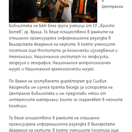
в
Централна
библиотека на БАН бяха група ученици от СУ „Христо
Ботев“, гр. Враца. То беше осъществено в рамките на
специално организирана информационна разходка в
Българската Академия на науките, в която учениците
посетиха още Института за космически изследвания и
технологии, Националния институт по геофизика,
геодезия и география, Националния антропологичен
музей и Националния археологически музей.
По време на гостуването директорът д-р Силвия
Найденова им изнесе кратка беседа за историята на
Централна библиотека и им представи някои от
интересните материали, които се съхраняват в нейните
колекции.
То беше осъществено в рамките на специално
организирана информационна разходка в Българската
Академия на науките, в която учениците посетиха още