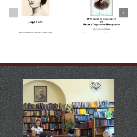
160 години от
рождението на
160 години от
Чичо Стоян
рождението на
(псевдоним на
Михаил Попруженко
Стоян Михайлов
Попов)