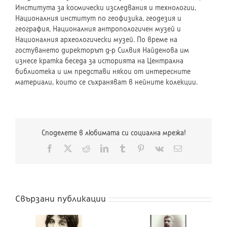
Института за космически изследвания и технологии,
Националния институт по геофизика, геодезия и
география, Националния антропологичен музей и
Националния археологически музей. По време на
гостуването директорът д-р Силвия Найденова им
изнесе кратка беседа за историята на Централна
библиотека и им представи някои от интересните
материали, които се съхраняват в нейните колекции.
Споделете в любимата си социална мрежа!
Facebook
X
Reddit
LinkedIn
Tumblr
Pinterest
Vk
Електронна
поща:
Свързани публикации