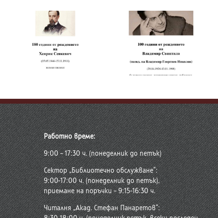
100 години от
160 години от
рождението на
рождението на
Вадимир Свинтила
Михаил Попруженко
Работно време:
9:00 – 17:30 ч. (понеделник до петък)
Сектор „Библиотечно обслужване“:
9:00-17:00 ч. (понеделник до петък),
приемане на поръчки – 9:15-16:30 ч.
Читалня „Акад. Стефан Панаретов“: