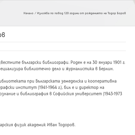
Начало
Изложба по повод 120 години от рождението на Тодор Боров
ов
вестните български библиографи. Роден е на 30 януари 1901 г.
пециализира библиотечно дело и журналистика в Берлин.
 библиотеката при Българската земеделска и кооперативна
графски институт (1941-1964 г.), бил е и директор на
ознание и библиография в Софийския университет (1943-1973
арския физик академик Иван Тодоров.