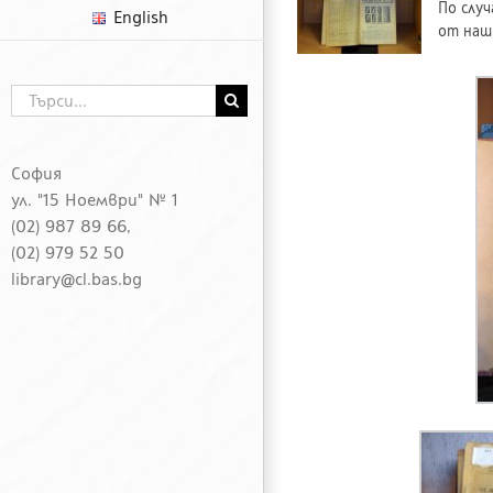
По слу
English
от наш
Търсене
...
София
ул. "15 Ноември" № 1
(02) 987 89 66,
(02) 979 52 50
library@cl.bas.bg