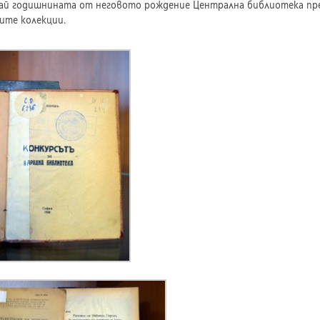
чай годишнината от неговото рождение Централна библиотека пре
ите колекции.