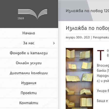
Skip
to
Изложба по повод 12
content
Изложба по пово
Начало
януари 30th, 2021
|
Репортажи
За нас
Т
о
Фондове и каталози
в
Онлайн услуги
Впослед
банка (
Дигитални колекции
Народна
г.) и р
Издания
Умира в
Проекти
Баща е
Контакти