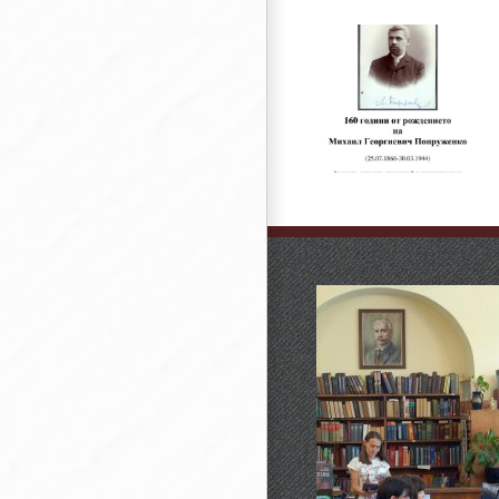
160 години о
рождението н
160 години от
Чичо Стоян
рождението на
(псевдоним на
Михаил Попруженко
Стоян Михайло
Попов)