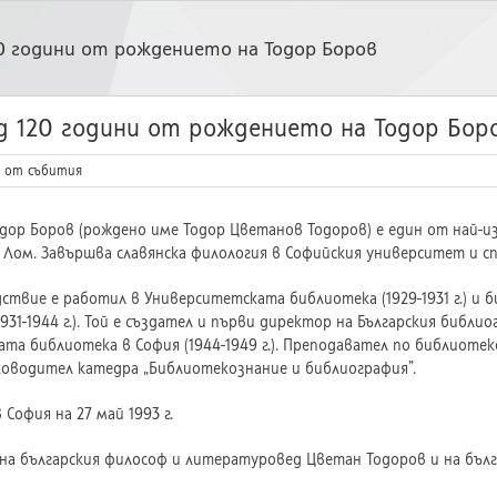
0 години от рождението на Тодор Боров
д 120 години от рождението на Тодор Бор
 от събития
дор Боров (рождено име Тодор Цветанов Тодоров) е един от най-из
 Лом. Завършва славянска филология в Софийския университет и с
ствие е работил в Университетската библиотека (1929-1931 г.) и
1931-1944 г.). Той е създател и първи директор на Българския библио
та библиотека в София (1944-1949 г.). Преподавател по библиотек
ъководител катедра „Библиотекознание и библиография”.
 София на 27 май 1993 г.
 на българския философ и литературовед Цветан Тодоров и на бълг