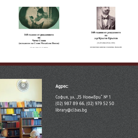
т
а
160 години от
180 години от
рождението на д-р
рождението на
Кръстю Кръстев
Хенрик Сенкевич
в
Адрес:
София, ул. „15 Ноември“ № 1
(02) 987 89 66, (02) 979 52 50
library@cl.bas.bg