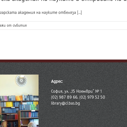
гарската академия на науките отбеляза [...]
ажи от събития
Адрес:
София, ул. „15 Ноември“ № 1
(02) 987 89 66, (02) 979 52 50
library@cl.bas.bg