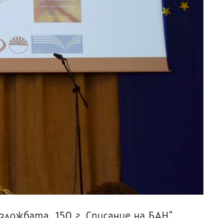
зложбата „150 г. Списание на БАН“