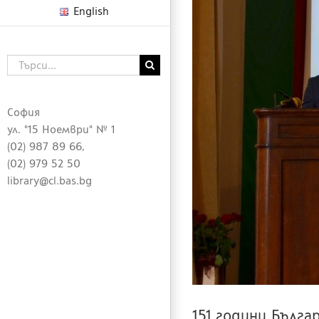
English
е на БАН“
Търсене
...
София
ул. "15 Ноември" № 1
(02) 987 89 66,
(02) 979 52 50
library@cl.bas.bg
151 години Бълга