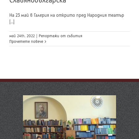
Славянобългарска”
На 23 май в Галерия на открито пред Народния театър
[...]
май 24th, 2022
|
Репортажи от събития
Прочетете повече