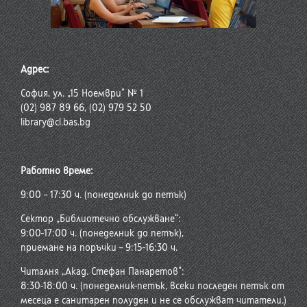
Адрес:
София, ул. „15 Ноември“ № 1
(02) 987 89 66, (02) 979 52 50
library@cl.bas.bg
Работно време:
9:00 – 17:30 ч. (понеделник до петък)
Сектор „Библиотечно обслужване“:
9:00-17:00 ч. (понеделник до петък),
приемане на поръчки – 9:15-16:30 ч.
Читалня „Акад. Стефан Панаретов“:
8:30-18:00 ч. (понеделник-петък, всеки последен петък от
месеца е санитарен полуден и не се обслужват читатели.)