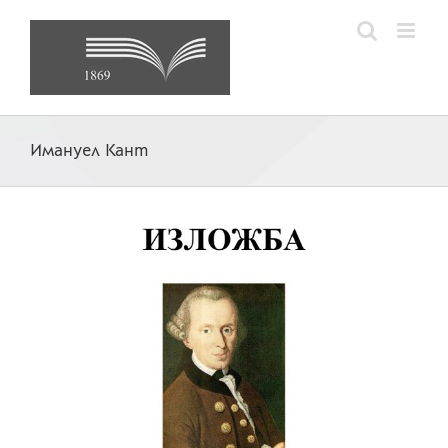
Skip
to
content
Имануел Кант