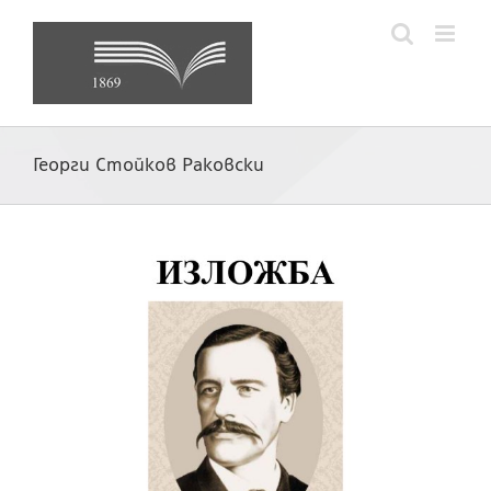
Skip
to
content
Георги Стойков Раковски