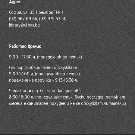
Адрес:
София, ул. „15 Ноември“ № 1
(02) 987 89 66, (02) 979 52 50
library@cl.bas.bg
Работно време:
9:00 – 17:30 ч. (понеделник до петък)
Сектор „Библиотечно обслужване“:
9:00-17:00 ч. (понеделник до петък),
приемане на поръчки – 9:15-16:30 ч.
Читалня „Акад. Стефан Панаретов“:
8:30-18:00 ч. (понеделник-петък, всеки последен петък от
месеца е санитарен полуден и не се обслужват читатели.)