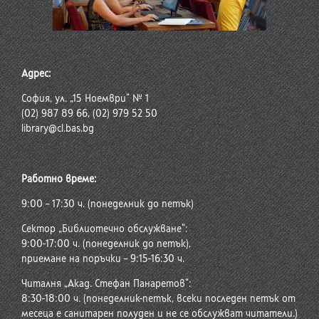
Адрес:
София, ул. „15 Ноември“ № 1
(02) 987 89 66, (02) 979 52 50
library@cl.bas.bg
Работно време:
9:00 – 17:30 ч. (понеделник до петък)
Сектор „Библиотечно обслужване“:
9:00-17:00 ч. (понеделник до петък),
приемане на поръчки – 9:15-16:30 ч.
Читалня „Акад. Стефан Панаретов“:
8:30-18:00 ч. (понеделник-петък, всеки последен петък от
месеца е санитарен полуден и не се обслужват читатели.)