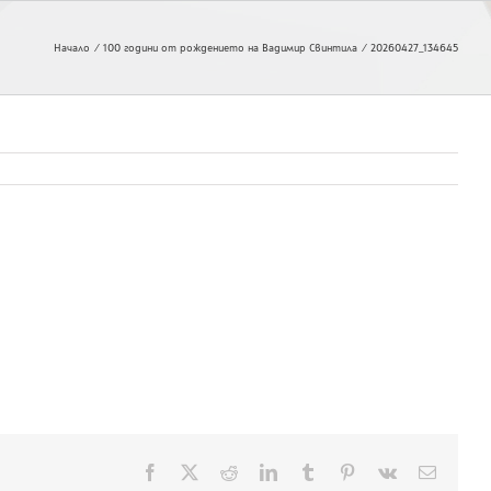
Начало
100 години от рождението на Вадимир Свинтила
20260427_134645
Facebook
X
Reddit
LinkedIn
Tumblr
Pinterest
Vk
Електр
поща: