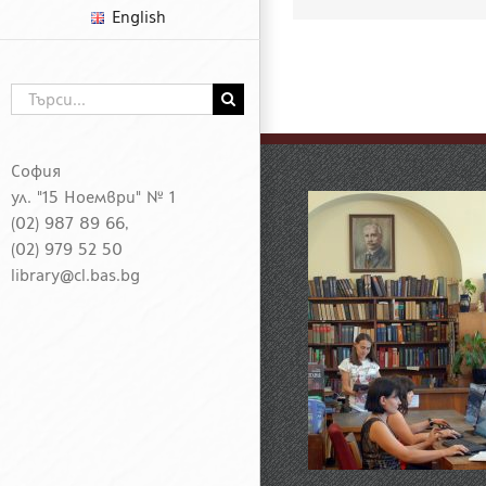
English
Търсене
...
София
ул. "15 Ноември" № 1
(02) 987 89 66,
(02) 979 52 50
library@cl.bas.bg