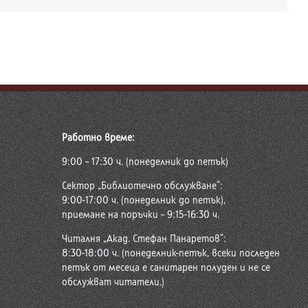
Работно време:
9:00 – 17:30 ч. (понеделник до петък)
Сектор „Библиотечно обслужване“:
9:00-17:00 ч. (понеделник до петък),
приемане на поръчки – 9:15-16:30 ч.
Читалня „Акад. Стефан Панаретов“:
8:30-18:00 ч. (понеделник-петък, всеки последен
петък от месеца е санитарен полуден и не се
обслужват читатели.)