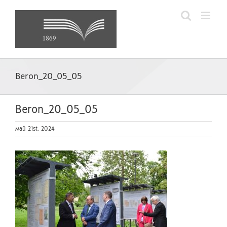
Skip
to
content
Beron_20_05_05
Beron_20_05_05
май 21st, 2024