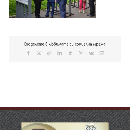
Споделете в любимата си социална мрежа!
Facebook
X
Reddit
LinkedIn
Tumblr
Pinterest
Vk
Електронна
поща: